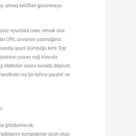
ş almaq təklifləri görünməyə
iniz oyunlara mərc etmək olar.
aytın URL ünvanını yazmağınız
yuxarıda qeyd olunduğu kimi Top
iyasının yuxarı sağ küncdə
iriş etdikdən sonra burada depozit
ərəfində isə bir-birinə paralel və
!
a göndəriləcək.
 tətbiqinin kompüterlər üçün olan