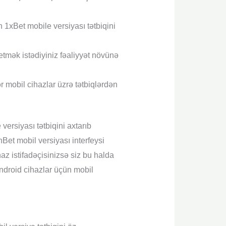
 1xBet mobile versiyası tətbiqini
etmək istədiyiniz fəaliyyət növünə
r mobil cihazlar üzrə tətbiqlərdən
ersiyası tətbiqini axtarıb
Bet mobil versiyası interfeysi
haz istifadəçisinizsə siz bu halda
Android cihazlar üçün mobil