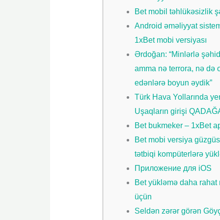
Bet mobil təhlükəsizlik şə
Android əməliyyat sistem
1xBet mobi versiyası
Ərdoğan: “Minlərlə şəhid
amma nə terrora, nə də 
edənlərə boyun əydik”
Türk Hava Yollarında ye
Uşaqların girişi QADA
Bet bukmeker – 1xBet a
Bet mobi versiya güzgü
tətbiqi kompüterlərə yü
Приложение для iOS
Bet yükləmə daha rahat
üçün
Seldən zərər görən Göy