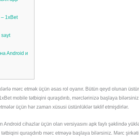
r – 1xBet
 sayt
нa Android и
nlüklərlə mərc etmək üçün əsas rol oyanır. Bütün qeyd olunan üstü
xBet mobile tətbiqini quraşdırıb, mərclərinizə başlaya bilərsin
 etmələr üçün hər zaman xüsusi üstünlüklər təklif etmişdirlər.
n Android cihazlar üçün olan versiyasını apk faylı şəklində yük
 tətbiqini quraşdırıb mərc etməyə başlaya bilərsiniz. Mərc şirkəti