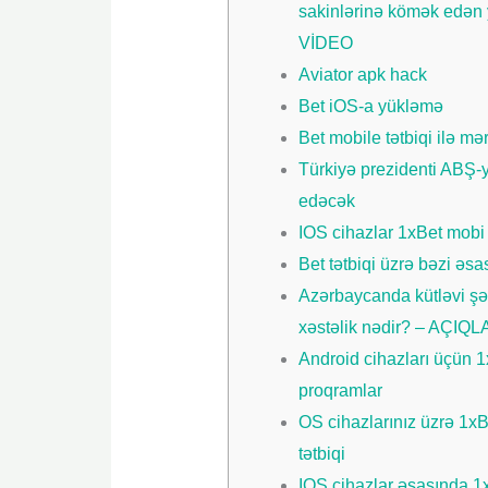
sakinlərinə kömək edən 
VİDEO
Aviator apk hack
Bet iOS-a yükləmə
Bet mobile tətbiqi ilə mər
Türkiyə prezidenti ABŞ-y
edəcək
IOS cihazlar 1xBet mobi 
Bet tətbiqi üzrə bəzi əsa
Azərbaycanda kütləvi şə
xəstəlik nədir? – AÇIQ
Android cihazları üçün 
proqramlar
OS cihazlarınız üzrə 1x
tətbiqi
IOS cihazlar əsasında 1