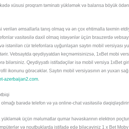
əkədə xüsusi proqram təminatı yükləmək və balansa böyük ödəni
erilən əmsallarla tanış olmaq və ən çox ehtimalla təxmin etdiy
lefonlar vasitəsilə daxil olmaq istəyənlər üçün brauzerdə vebs
 və istənilən cür telefonlara uyğunlaşan saytın mobil versiyası 
stərir. Vebsaytda qeydiyyatdan keçməmisinizsə, 1xBet mobi vers
rə bilərsiniz. Qeydiyyatlı istifadəçilər isə mobil versiya 1xBet g
ofil ikonunu görəcəklər. Saytın mobil versiyasının ən yuxarı sağ t
t-azerbaijan2.com
.
tbiqi
olmağı barədə telefon və ya online-chat vasitəsilə dəqiqləşdirin
 yükləmək üçün məlumatlar qumar həvəskarının elektron poçtun
mpüterlər və noutbuklarda istifadə edə biləcəyiniz 1 x Bet Moby