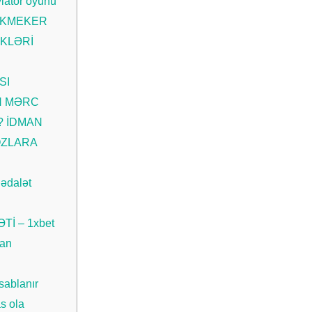
viator oyunu
UKMEKER
KLƏRİ
SI
N MƏRC
 İDMAN
OZLARA
 ədalət
İ – 1xbet
can
sablanır
s ola