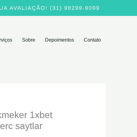
A AVALIAÇÃO! (31) 98299-9099
rviços
Sobre
Depoimentos
Contato
ukmeker 1xbet
rc saytlar