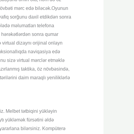
i növbəti mərc edə biləcək.Oyunun
vafiq sorğunu daxil etdikdən sonra
ələdə məlumatları telefona
 hərəkətlərdən sonra qumar
virtual dizaynı orijinal onlayn
unksionallıqda naviqasiya edə
unu sizə virtual mərclər etməklə
ırlanmış taktika, öz növbəsində,
lərini daim maraqlı yeniliklərlə
z. Melbet tətbiqini yükləyin
ytı yükləmək fürsətini əldə
yararlana bilərsiniz. Kompüterə