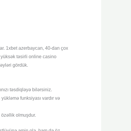
ar. 1xbet azerbaycan, 40-dan çox
 yüksək təsirli online casino
əyləri gördük.
ızı təsdiqləyə bilərsiniz.
 yükləmə funksiyаsı vаrdır və
i özəllik olmuşdur.
rüstlüyünə əmin ola, həm də öz