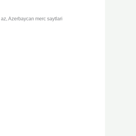
 az, Azerbaycan merc saytlari