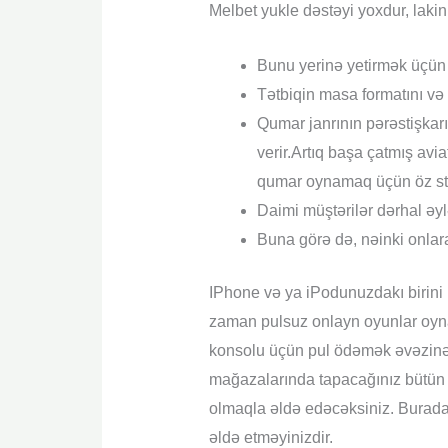
Melbet yukle dəstəyi yoxdur, lakin
Bunu yеrinə yеtirmək üçün 
Tətbiqin masa formatını və i
Qumar janrının pərəstişkarı
verir.Artıq başa çatmış av
qumar oynamaq üçün öz stra
Daimi müştərilər dərhal əyl
Buna görə də, nəinki onlara
IPhone və ya iPodunuzdakı birini u
zaman pulsuz onlayn oyunlar oyna
konsolu üçün pul ödəmək əvəzinə b
mağazalarında tapacağınız bütün ə
olmaqla əldə edəcəksiniz. Buradak
əldə etməyinizdir.