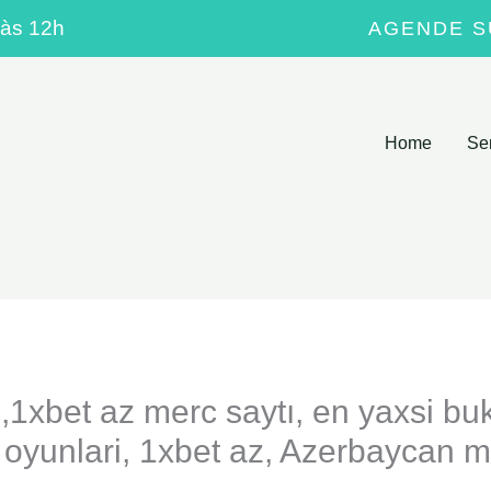
 às 12h
AGENDE SU
Home
Se
1xbet az merc saytı, en yaxsi b
yunlari, 1xbet az, Azerbaycan me