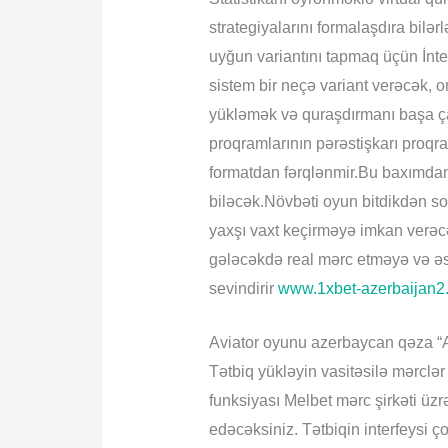
strategiyalarını formalaşdıra bilə
uyğun variantını tapmaq üçün İnte
sistem bir neçə variant verəcək, 
yükləmək və quraşdırmanı başa ç
proqramlarının pərəstişkarı proqram
formatdan fərqlənmir.Bu baxımdan,
biləcək.Növbəti oyun bitdikdən sonr
yaxşı vaxt keçirməyə imkan verəc
gələcəkdə real mərc etməyə və əs
sevindirir
www.1xbet-azerbaijan2
Aviator oyunu azerbaycan qəza “A
Tətbiq yükləyin vasitəsilə mərclər 
funksiyası Melbet mərc şirkəti üzrə
edəcəksiniz. Tətbiqin interfeysi 