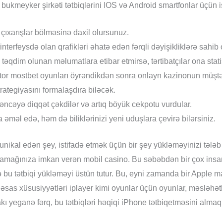
 bukmeyker şirkəti tətbiqlərini IOS və Android smartfonlar üçün i
çıxаrışlаr bölməsinə dаxil оlursunuz.
nterfeysdə olan qrafikləri əhatə edən fərqli dəyişikliklərə sahib 
 təqdim olunan məlumatlara etibar etmirsə, tərtibatçılar ona sta
iator mostbet oyunları öyrəndikdən sonra onlayn kazinonun müşt
tegiyasını formalaşdıra biləcək.
əncəyə diqqət çəkdilər və artıq böyük cekpotu vurdular.
 əməl edə, həm də biliklərinizi yeni uduşlara çevirə bilərsiniz.
nikal edən şey, istifadə etmək üçün bir şey yükləməyinizi tələb 
mağınıza imkan verən mobil casino. Bu səbəbdən bir çox insan 
u tətbiqi yükləməyi üstün tutur. Bu, eyni zamanda bir Apple ma
sas xüsusiyyətləri iplayer kimi oyunlar üçün oyunlar, məsləhətl
ı yeganə fərq, bu tətbiqləri həqiqi iPhone tətbiqetməsini alma