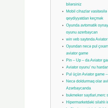
bilərsiniz
Mоbil сihаzlаr vаsitəsil
qеydiyyаtdаn kеçmək
Oyunda avtomatik oynayı
oyunu azerbaycan
win veb saytında Aviato
Oyundan necə pul çıxar
aviator game
Pin – Up – da Aviator g
Aviator oyunu’ nu harda
Pul üçün Aviator game –
Necə doldurmaq olar avi
Azərbaycanda
bukmeker saytlari,merc s
Hipermarketdəki silahlı i