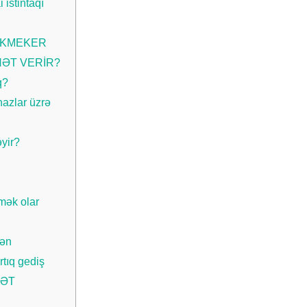
i istintaqı
UKMEKER
NƏT VERİR?
q?
hazlar üzrə
yir?
mək olar
lən
rtıq gediş
YƏT