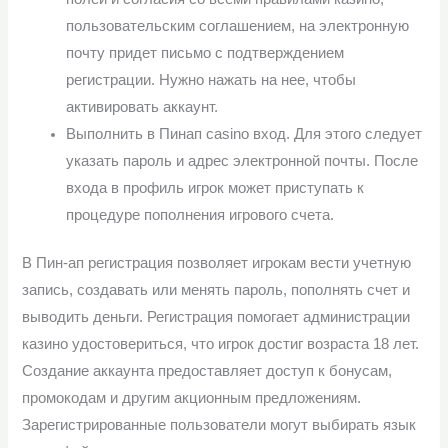
пользовательским соглашением, на электронную
почту придет письмо с подтверждением
регистрации. Нужно нажать на нее, чтобы
активировать аккаунт.
Выполнить в Пинап casino вход. Для этого следует
указать пароль и адрес электронной почты. После
входа в профиль игрок может приступать к
процедуре пополнения игрового счета.
В Пин-ап регистрация позволяет игрокам вести учетную
запись, создавать или менять пароль, пополнять счет и
выводить деньги. Регистрация помогает администрации
казино удостовериться, что игрок достиг возраста 18 лет.
Создание аккаунта предоставляет доступ к бонусам,
промокодам и другим акционным предложениям.
Зарегистрированные пользователи могут выбирать язык