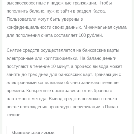
высокоскоростные и надежные транзакции. Чтобы
пополнить баланс, нужно зайти в раздел Касса.
Пользователи могут быть уверены в
конфиденциальности своих данных. Минимальная сумма
для пополнения счета составляет 100 рублей.
Снятие средств осуществляется на банковские карты,
электронные или криптокошельки. На баланс деньги
поступают в течение 10 минут, а процесс вывода может
занять до трех дней для банковских карт. Транзакции с
электронными кошельками обычно занимают меньше
времени. Конкретные сроки зависят от выбранного
платежного метода. Вывод средств возможен только
после прохождения процедуры верификации в Пинап
казино.
Минимальная сумма