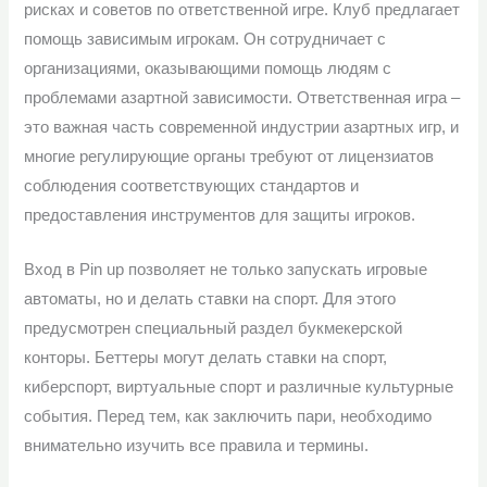
рисках и советов по ответственной игре. Клуб предлагает
помощь зависимым игрокам. Он сотрудничает с
организациями, оказывающими помощь людям с
проблемами азартной зависимости. Ответственная игра –
это важная часть современной индустрии азартных игр, и
многие регулирующие органы требуют от лицензиатов
соблюдения соответствующих стандартов и
предоставления инструментов для защиты игроков.
Вход в Pin up позволяет не только запускать игровые
автоматы, но и делать ставки на спорт. Для этого
предусмотрен специальный раздел букмекерской
конторы. Беттеры могут делать ставки на спорт,
киберспорт, виртуальные спорт и различные культурные
события. Перед тем, как заключить пари, необходимо
внимательно изучить все правила и термины.