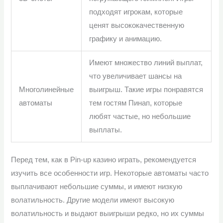
подходят игрокам, которые
ценят высококачественную
графику и анимацию.
Имеют множество линий выплат,
что увеличивает шансы на
Многолинейные
выигрыш. Такие игры понравятся
автоматы
тем гостям Пинап, которые
любят частые, но небольшие
выплаты.
Перед тем, как в Pin-up казино играть, рекомендуется
изучить все особенности игр. Некоторые автоматы часто
выплачивают небольшие суммы, и имеют низкую
волатильность. Другие модели имеют высокую
волатильность и выдают выигрыши редко, но их суммы