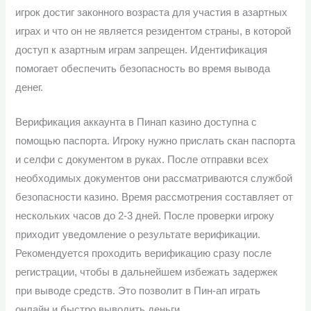
игрок достиг законного возраста для участия в азартных
играх и что он не является резидентом страны, в которой
доступ к азартным играм запрещен. Идентификация
помогает обеспечить безопасность во время вывода
денег.
Верификация аккаунта в Пинап казино доступна с
помощью паспорта. Игроку нужно прислать скан паспорта
и селфи с документом в руках. После отправки всех
необходимых документов они рассматриваются службой
безопасности казино. Время рассмотрения составляет от
нескольких часов до 2-3 дней. После проверки игроку
приходит уведомление о результате верификации.
Рекомендуется проходить верификацию сразу после
регистрации, чтобы в дальнейшем избежать задержек
при выводе средств. Это позволит в Пин-ап играть
онлайн и быстро выводить деньги.