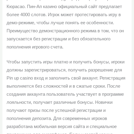
Кюрасао. Пин-Ап казино официальный сайт предлагает
более 4000 слотов. Игрок может протестировать игру в
демо-режиме, чтобы лучше понять ее особенности.
Преимущество демонстрационного режима в том, что он
запускается без регистрации и без обязательного
пополнения игрового счета.
Чтобы запустить игры платно и получить бонусы, игроки
должны зарегистрироваться, получить разрешение для
Pin up casino вход и заполнить свой аккаунт. Регистрация
выполняется без сложностей и в сжатые сроки. После
создания аккаунта пользователь участвует в программе
лояльности, получает различные бонусы. Новички
получают призы после успешной регистрации и
пополнения депозита. Для современных игроков
разработана мобильная версия сайта и специальное