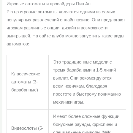
Игровые автоматы и провайдеры Пин Ап
Pin up игровые автоматы являются одними из самых
популярных развлечений онлайн казино. Они предлагают
игрокам различные опции, дизайн и возможности
выигрышей. На сайте клуба можно запустить такие виды
автоматов:
Это традиционные модели с
тремя барабанами и 1-5 линий
Классические
выплат. Они рекомендуются
автоматы (3-
всем новичкам, благодаря
барабанные)
простоте и быстрому пониманию
механики игры.
Имеют более сложные функции:
бонусные раунды, фриспины и
Видеослоты (5-
специальные символы (Wild,