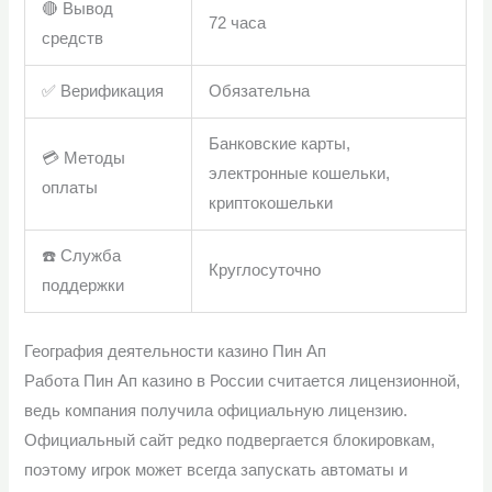
🔴 Вывод
72 часа
средств
✅ Верификация
Обязательна
Банковские карты,
💳 Методы
электронные кошельки,
оплаты
криптокошельки
☎️ Служба
Круглосуточно
поддержки
География деятельности казино Пин Ап
Работа Пин Ап казино в России считается лицензионной,
ведь компания получила официальную лицензию.
Официальный сайт редко подвергается блокировкам,
поэтому игрок может всегда запускать автоматы и