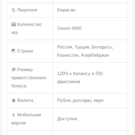
📃 Лицензия
Кюрасао
🎰 Количество
Около 4000
игр
Россия, Турция, Беларусь,
🌏 Страны
Казахстан, Азербайджан
🎁 Размер
120% к балансу и 250
приветственного
фриспинов
бонуса
💲 Валюта
Рубли, доллары, евро
📱 Мобильная
Доступна
версия