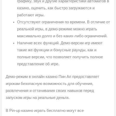
графику, звук и другие характеристики автоматов в
казино, оценить, как быстро загружаются и
работают игры.
Отсутствуют ограничения по времени. В отличие от
реальной игры, в демо-режиме можно играть
максимально долго и без каких-либо ограничений.
Наличие всех функций. Демо-версии игр имеют
такие же функции и бонусные раунды, как и
полные версии, что позволяет получить полное
представление об игре.
Демо-режим в онлайн казино Пин Ап предоставляет
игрокам безопасную возможность для обучения,
развлечения и оттачивания своих навыков перед
запуском игры на реальные деньги.
В Pin-up казино играть бесплатно могут все