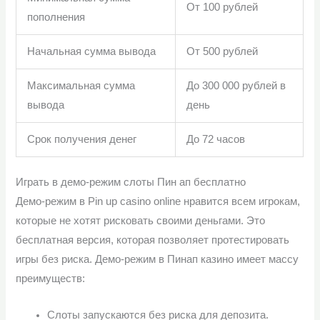
От 100 рублей
пополнения
Начальная сумма вывода
От 500 рублей
Максимальная сумма
До 300 000 рублей в
вывода
день
Срок получения денег
До 72 часов
Играть в демо-режим слоты Пин ап бесплатно
Демо-режим в Pin up casino online нравится всем игрокам,
которые не хотят рисковать своими деньгами. Это
бесплатная версия, которая позволяет протестировать
игры без риска. Демо-режим в Пинап казино имеет массу
преимуществ:
Слоты запускаются без риска для депозита.