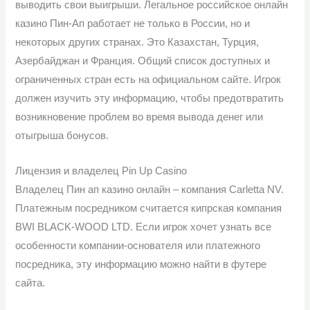
выводить свои выигрыши. Легальное российское онлайн
казино Пин-Ап работает не только в России, но и
некоторых других странах. Это Казахстан, Турция,
Азербайджан и Франция. Общий список доступных и
ограниченных стран есть на официальном сайте. Игрок
должен изучить эту информацию, чтобы предотвратить
возникновение проблем во время вывода денег или
отыгрыша бонусов.
Лицензия и владелец Pin Up Casino
Владелец Пин ап казино онлайн – компания Carletta NV.
Платежным посредником считается кипрская компания
BWI BLACK-WOOD LTD. Если игрок хочет узнать все
особенности компании-основателя или платежного
посредника, эту информацию можно найти в футере
сайта.