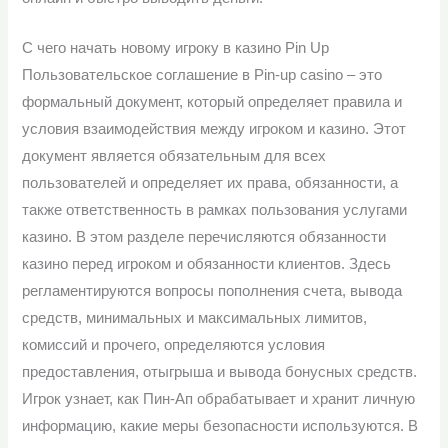
С чего начать новому игроку в казино Pin Up
Пользовательское соглашение в Pin-up casino – это
формальный документ, который определяет правила и
условия взаимодействия между игроком и казино. Этот
документ является обязательным для всех
пользователей и определяет их права, обязанности, а
также ответственность в рамках пользования услугами
казино. В этом разделе перечисляются обязанности
казино перед игроком и обязанности клиентов. Здесь
регламентируются вопросы пополнения счета, вывода
средств, минимальных и максимальных лимитов,
комиссий и прочего, определяются условия
предоставления, отыгрыша и вывода бонусных средств.
Игрок узнает, как Пин-Ап обрабатывает и хранит личную
информацию, какие меры безопасности используются. В