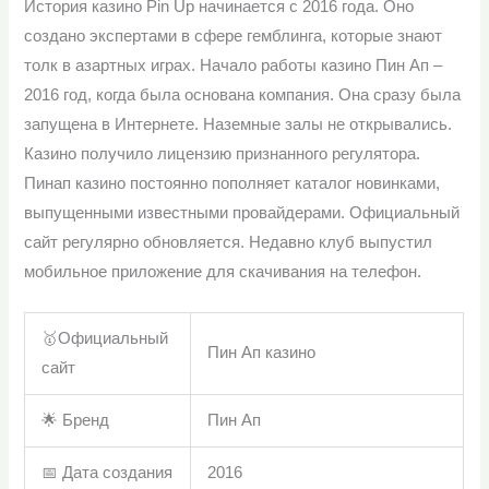
История казино Pin Up начинается с 2016 года. Оно
создано экспертами в сфере гемблинга, которые знают
толк в азартных играх. Начало работы казино Пин Ап –
2016 год, когда была основана компания. Она сразу была
запущена в Интернете. Наземные залы не открывались.
Казино получило лицензию признанного регулятора.
Пинап казино постоянно пополняет каталог новинками,
выпущенными известными провайдерами. Официальный
сайт регулярно обновляется. Недавно клуб выпустил
мобильное приложение для скачивания на телефон.
🥇Официальный
Пин Ап казино
сайт
🌟 Бренд
Пин Ап
📅 Дата создания
2016