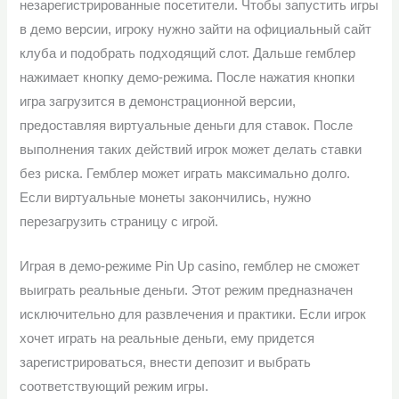
незарегистрированные посетители. Чтобы запустить игры
в демо версии, игроку нужно зайти на официальный сайт
клуба и подобрать подходящий слот. Дальше гемблер
нажимает кнопку демо-режима. После нажатия кнопки
игра загрузится в демонстрационной версии,
предоставляя виртуальные деньги для ставок. После
выполнения таких действий игрок может делать ставки
без риска. Гемблер может играть максимально долго.
Если виртуальные монеты закончились, нужно
перезагрузить страницу с игрой.
Играя в демо-режиме Pin Up casino, гемблер не сможет
выиграть реальные деньги. Этот режим предназначен
исключительно для развлечения и практики. Если игрок
хочет играть на реальные деньги, ему придется
зарегистрироваться, внести депозит и выбрать
соответствующий режим игры.