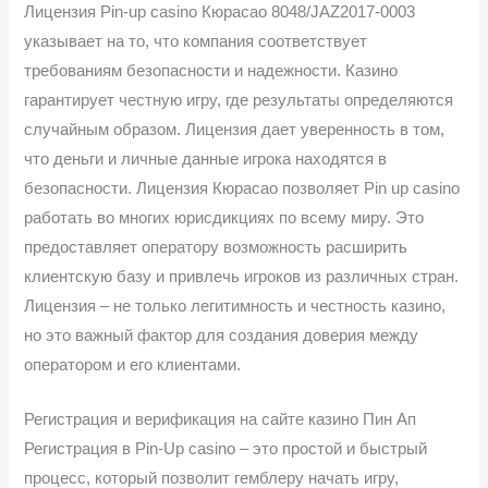
Лицензия Pin-up casino Кюрасао 8048/JAZ2017-0003
указывает на то, что компания соответствует
требованиям безопасности и надежности. Казино
гарантирует честную игру, где результаты определяются
случайным образом. Лицензия дает уверенность в том,
что деньги и личные данные игрока находятся в
безопасности. Лицензия Кюрасао позволяет Pin up casino
работать во многих юрисдикциях по всему миру. Это
предоставляет оператору возможность расширить
клиентскую базу и привлечь игроков из различных стран.
Лицензия – не только легитимность и честность казино,
но это важный фактор для создания доверия между
оператором и его клиентами.
Регистрация и верификация на сайте казино Пин Ап
Регистрация в Pin-Up casino – это простой и быстрый
процесс, который позволит гемблеру начать игру,