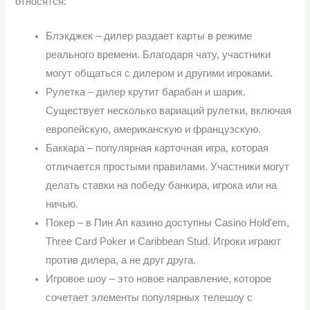
относятся:
Блэкджек – дилер раздает карты в режиме
реального времени. Благодаря чату, участники
могут общаться с дилером и другими игроками.
Рулетка – дилер крутит барабан и шарик.
Существует несколько вариаций рулетки, включая
европейскую, американскую и французскую.
Баккара – популярная карточная игра, которая
отличается простыми правилами. Участники могут
делать ставки на победу банкира, игрока или на
ничью.
Покер – в Пин Ап казино доступны Casino Hold'em,
Three Card Poker и Caribbean Stud. Игроки играют
против дилера, а не друг друга.
Игровое шоу – это новое направление, которое
сочетает элементы популярных телешоу с