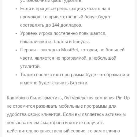
установочный файл удалить.
Если в процессе регистрации указать наш
промокод, то приветственный бонус будет
составлять до 144 долларов.
Уровень игрока постепенно повышается,
накапливаются баллы и бонусы.
Первая – закладка MostBet, которая, по большей
части, является не программой, а небольшой
утилитой.
Только после этого программа будет отображаться
и можно будет скачать Бетсити.
Как можно было заметить, букмекерская компания Pin-Up
не стремится развивать мобильные программы для
удобства своих клиентов. Если вы являетесь активным
пользователем смартфона и хотите получить
действительно качественный сервис, то вам отлично