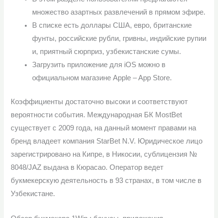
множество азартных развлечений в прямом эфире.
В списке есть доллары США, евро, британские
фунты, российские рубли, гривны, индийские рупии
и, приятный сюрприз, узбекистанские сумы.
Загрузить приложение для iOS можно в
официальном магазине Apple – App Store.
Коэффициенты достаточно высоки и соответствуют
вероятности события. Международная БК MostBet
существует с 2009 года, на данный момент правами на
бренд владеет компания StarBet N.V. Юридическое лицо
зарегистрировано на Кипре, в Никосии, сублицензия №
8048/JAZ выдана в Кюрасао. Оператор ведет
букмекерскую деятельность в 93 странах, в том числе в
Узбекистане.