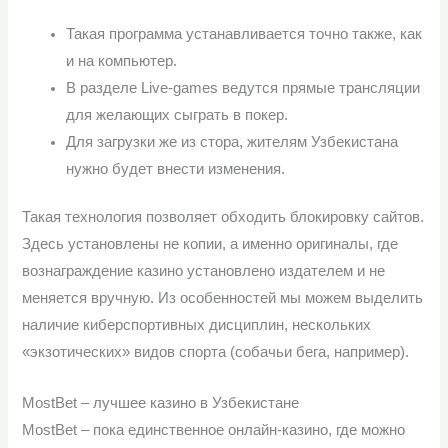
Такая программа устанавливается точно также, как
и на компьютер.
В разделе Live-games ведутся прямые трансляции
для желающих сыграть в покер.
Для загрузки же из стора, жителям Узбекистана
нужно будет внести изменения.
Такая технология позволяет обходить блокировку сайтов.
Здесь установлены не копии, а именно оригиналы, где
вознаграждение казино установлено издателем и не
меняется вручную. Из особенностей мы можем выделить
наличие киберспортивных дисциплин, нескольких
«экзотических» видов спорта (собачьи бега, например).
MostBet – лучшее казино в Узбекистане
MostBet – пока единственное онлайн-казино, где можно