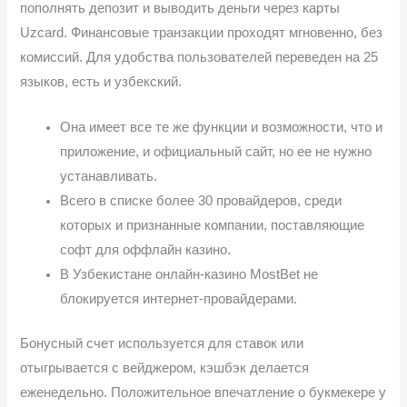
пополнять депозит и выводить деньги через карты
Uzcard. Финансовые транзакции проходят мгновенно, без
комиссий. Для удобства пользователей переведен на 25
языков, есть и узбекский.
Она имеет все те же функции и возможности, что и
приложение, и официальный сайт, но ее не нужно
устанавливать.
Всего в списке более 30 провайдеров, среди
которых и признанные компании, поставляющие
софт для оффлайн казино.
В Узбекистане онлайн-казино MostBet не
блокируется интернет-провайдерами.
Бонусный счет используется для ставок или
отыгрывается с вейджером, кэшбэк делается
еженедельно. Положительное впечатление о букмекере у