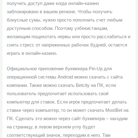
получить доступ даже когда онлайн-казино
заблокировано в вашем регионе. Чтобы получить
бонусные сумы, нужно просто пополнить счет любым
доступным способом. Поэтому узбекистанцам,
желающим пощекотать нервы или просто расслабиться и
снять стресс от напряженных рабочих будней, остается
играть в онлайн-казино.
Официальное приложение букмекера Pin-Up для
операционной системы Android можно скачать с сайта
компании. Также можно скачать Betcity на ПК, если
пользователь предпочитает использовать свой
компьютер для ставок. Если игрок предпочитает делать
ставки через компьютер, то он может скачать MostBet на
ПК. Сделать это можно через сайт букмекера – заходим
на страницу, в левом верхнем углу будет
соответствующий значок, переходим в него. Там