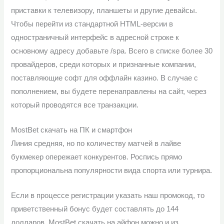
приставки к телевизору, планшеты и другие девайсы.
Чтобы перейти из стандартной HTML-версии в
одностраничный интерфейс в адресной строке к
основному адресу добавьте /spa. Всего в списке более 30
провайдеров, среди которых и признанные компании,
поставляющие софт для оффлайн казино. В случае с
пополнением, вы будете перенаправлены на сайт, через
который проводятся все транзакции.
MostBet скачать на ПК и смартфон
Линия средняя, но по количеству матчей в лайве
букмекер опережает конкурентов. Роспись прямо
пропорциональна популярности вида спорта или турнира.
Если в процессе регистрации указать наш промокод, то
приветственный бонус будет составлять до 144
долларов. MostBet скачать на айфон можно и из