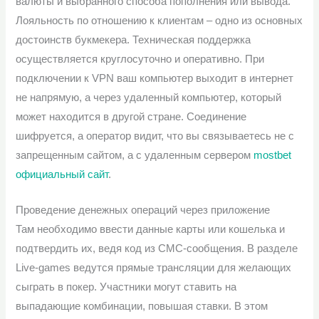
валюты и выбранного способа пополнения или вывода.
Лояльность по отношению к клиентам – одно из основных
достоинств букмекера. Техническая поддержка
осуществляется круглосуточно и оперативно. При
подключении к VPN ваш компьютер выходит в интернет
не напрямую, а через удаленный компьютер, который
может находится в другой стране. Соединение
шифруется, а оператор видит, что вы связываетесь не с
запрещенным сайтом, а с удаленным сервером
mostbet
официальный сайт
.
Проведение денежных операций через приложение
Там необходимо ввести данные карты или кошелька и
подтвердить их, ведя код из СМС-сообщения. В разделе
Live-games ведутся прямые трансляции для желающих
сыграть в покер. Участники могут ставить на
выпадающие комбинации, повышая ставки. В этом