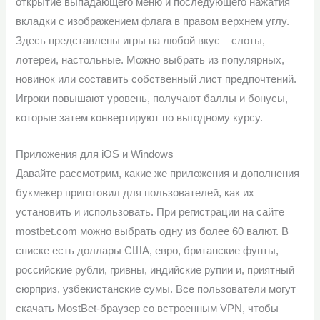
открытие выпадающего меню и последующего нажатия
вкладки с изображением флага в правом верхнем углу.
Здесь представлены игры на любой вкус – слоты,
лотереи, настольные. Можно выбрать из популярных,
новинок или составить собственный лист предпочтений.
Игроки повышают уровень, получают баллы и бонусы,
которые затем конвертируют по выгодному курсу.
Приложения для iOS и Windows
Давайте рассмотрим, какие же приложения и дополнения
букмекер приготовил для пользователей, как их
установить и использовать. При регистрации на сайте
mostbet.com можно выбрать одну из более 60 валют. В
списке есть доллары США, евро, британские фунты,
российские рубли, гривны, индийские рупии и, приятный
сюрприз, узбекистанские сумы. Все пользователи могут
скачать MostBet-браузер со встроенным VPN, чтобы