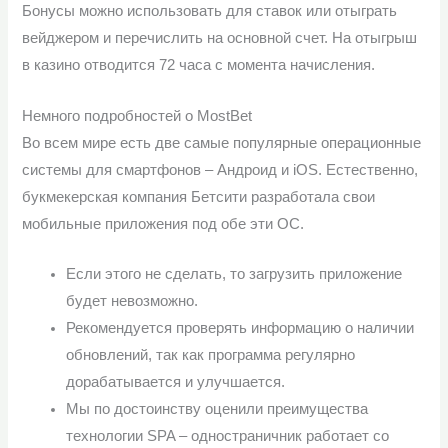
Бонусы можно использовать для ставок или отыграть
вейджером и перечислить на основной счет. На отыгрыш
в казино отводится 72 часа с момента начисления.
Немного подробностей о MostBet
Во всем мире есть две самые популярные операционные
системы для смартфонов – Андроид и iOS. Естественно,
букмекерская компания Бетсити разработала свои
мобильные приложения под обе эти ОС.
Если этого не сделать, то загрузить приложение
будет невозможно.
Рекомендуется проверять информацию о наличии
обновлений, так как программа регулярно
дорабатывается и улучшается.
Мы по достоинству оценили преимущества
технологии SPA – одностраничник работает со