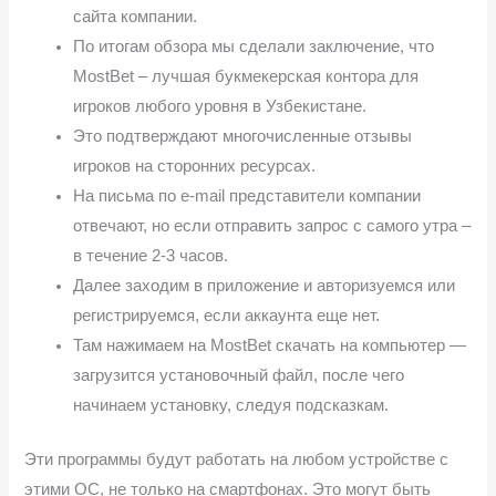
сайта компании.
По итогам обзора мы сделали заключение, что
MostBet – лучшая букмекерская контора для
игроков любого уровня в Узбекистане.
Это подтверждают многочисленные отзывы
игроков на сторонних ресурсах.
На письма по e-mail представители компании
отвечают, но если отправить запрос с самого утра –
в течение 2-3 часов.
Далее заходим в приложение и авторизуемся или
регистрируемся, если аккаунта еще нет.
Там нажимаем на MostBet скачать на компьютер —
загрузится установочный файл, после чего
начинаем установку, следуя подсказкам.
Эти программы будут работать на любом устройстве с
этими ОС, не только на смартфонах. Это могут быть