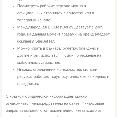
Посмотреть рабочие зеркала можно в
официальных страницах в соцсетях или в
телеграмм-канале.
Международная БК MostBet существует с 2009
года, на данный момент правами на бренд владеет
компания StarBet N.V.
Можно играть в баккара, рулетку, блекджек и
другие игры, используя ПК или приложение на
мобильном устройстве.
Никаких ограничений и сложностей, онлайн-
ресурсы работают круглосуточно, без выходных и
праздников.
С краткой юридической информацией можно
ознакомиться непосредственно на сайте. Финансовые
операции выполняются моментально, независимо от