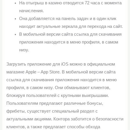
На отыгрыш в казино отводится 72 часа с момента
начисления.
Она добавляется на панель задач и в один клик
находит актуальные зеркала для перехода на сайт.
В мобильной версии сайта ссылка для скачивания
приложения находится в меню профиля, в самом
низу.
Загрузить приложение для iOS можно в официальном
магазине Apple – App Store. В мобильной версии сайта
ссылка для скачивания приложения находится в меню
профиля, в самом низу. Они обманывают клиентов,
блокируя пользователей с крупными выигрышами.
Пользователям предлагают различные бонусы,
фрибеты, существует специальный раздел с
актуальными акциями. Контора заботится о безопасности
клиентов, а также предлагает способы обхода