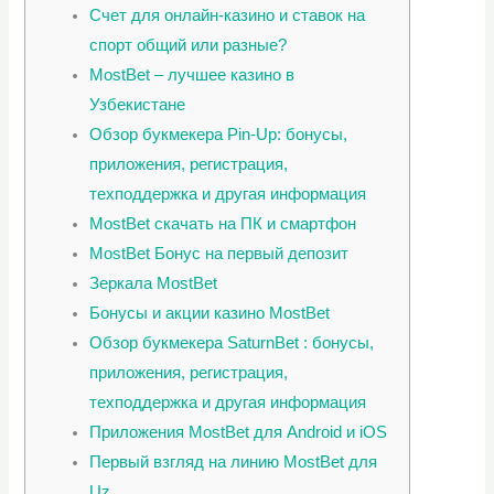
Счет для онлайн-казино и ставок на
спорт общий или разные?
MostBet – лучшее казино в
Узбекистане
Обзор букмекера Pin-Up: бонусы,
приложения, регистрация,
техподдержка и другая информация
MostBet скачать на ПК и смартфон
MostBet Бонус на первый депозит
Зеркала MostBet
Бонусы и акции казино MostBet
Обзор букмекера SaturnBet : бонусы,
приложения, регистрация,
техподдержка и другая информация
Приложения MostBet для Android и iOS
Первый взгляд на линию MostBet для
Uz