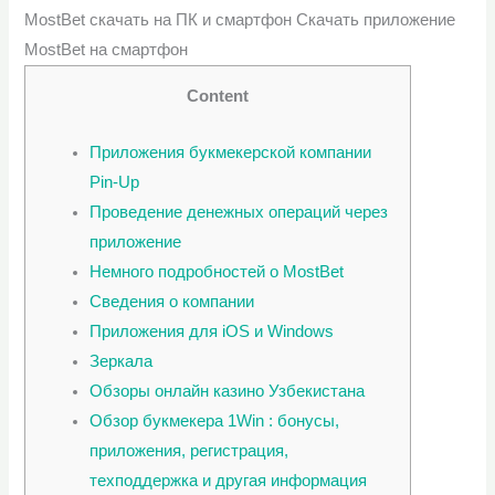
MostBet скачать на ПК и смартфон Скачать приложение
MostBet на смартфон
Content
Приложения букмекерской компании
Pin-Up
Проведение денежных операций через
приложение
Немного подробностей о MostBet
Сведения о компании
Приложения для iOS и Windows
Зеркала
Обзоры онлайн казино Узбекистана
Обзор букмекера 1Win : бонусы,
приложения, регистрация,
техподдержка и другая информация