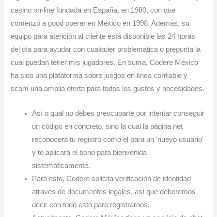
casino on-line fundada en España, en 1980, con que
comenzó a good operar en México en 1998. Además, su
equipo para atención al cliente está disponible las 24 horas
del día para ayudar con cualquier problematica o pregunta la
cual puedan tener mis jugadores. En suma, Codere México
ha sido una plataforma sobre juegos en línea confiable y
scam una amplia oferta para todos los gustos y necesidades.
Así o qual no debes preocuparte por intentar conseguir
un código en concreto, sino la cual la página net
reconocerá tu registro como el para un ‘nuevo usuario’
y te aplicará el bono para bienvenida
sistemáticamente.
Para esto, Codere solicita verificación de identidad
através de documentos legales, así que deberemos
decir con todo esto para registrarnos.