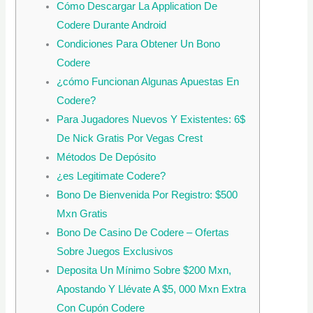
Cómo Descargar La Application De
Codere Durante Android
Condiciones Para Obtener Un Bono
Codere
¿cómo Funcionan Algunas Apuestas En
Codere?
Para Jugadores Nuevos Y Existentes: 6$
De Nick Gratis Por Vegas Crest
Métodos De Depósito
¿es Legitimate Codere?
Bono De Bienvenida Por Registro: $500
Mxn Gratis
Bono De Casino De Codere – Ofertas
Sobre Juegos Exclusivos
Deposita Un Mínimo Sobre $200 Mxn,
Apostando Y Llévate A $5, 000 Mxn Extra
Con Cupón Codere