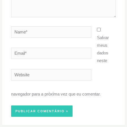
Name*
Salvar
meus
Email*
dados
neste
Website
navegador para a próxima vez que eu comentar.