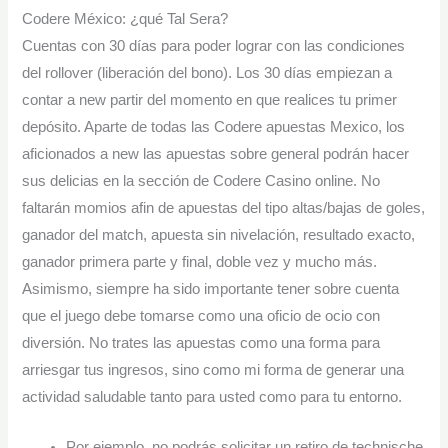
Codere México: ¿qué Tal Sera?
Cuentas con 30 días para poder lograr con las condiciones
del rollover (liberación del bono). Los 30 días empiezan a
contar a new partir del momento en que realices tu primer
depósito. Aparte de todas las Codere apuestas Mexico, los
aficionados a new las apuestas sobre general podrán hacer
sus delicias en la sección de Codere Casino online. No
faltarán momios afin de apuestas del tipo altas/bajas de goles,
ganador del match, apuesta sin nivelación, resultado exacto,
ganador primera parte y final, doble vez y mucho más.
Asimismo, siempre ha sido importante tener sobre cuenta
que el juego debe tomarse como una oficio de ocio con
diversión. No trates las apuestas como una forma para
arriesgar tus ingresos, sino como mi forma de generar una
actividad saludable tanto para usted como para tu entorno.
Por ejemplo, no podrás solicitar un retiro de technische