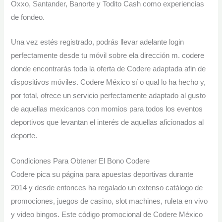
Oxxo, Santander, Banorte y Todito Cash como experiencias
de fondeo.
Una vez estés registrado, podrás llevar adelante login
perfectamente desde tu móvil sobre ela dirección m. codere
donde encontrarás toda la oferta de Codere adaptada afin de
dispositivos móviles. Codere México sí o qual lo ha hecho y,
por total, ofrece un servicio perfectamente adaptado al gusto
de aquellas mexicanos con momios para todos los eventos
deportivos que levantan el interés de aquellas aficionados al
deporte.
Condiciones Para Obtener El Bono Codere
Codere pica su página para apuestas deportivas durante
2014 y desde entonces ha regalado un extenso catálogo de
promociones, juegos de casino, slot machines, ruleta en vivo
y video bingos. Este código promocional de Codere México