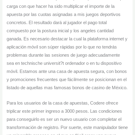
carga con que hacer ha sido multiplicar el importe de la
apuesta por las cuotas asignadas a mis juegos deportivos
concretos. El resultado dará al jugador el pago total
compuesto por la postura inicial y los angeles cantidad
ganada. Es necesario destacar la cual la plataforma internet y
aplicación móvil son súper rápidas por lo que no tendrás
problemas durante las sesiones de juego adecuadamente
sea en technische universit?t ordenador o en tu dispositivo
móvil. Estamos ante una casa de apuesta segura, con bonos
y promociones frecuentes que fácilmente se posicionan en el
listado de aquellas mas famosas bonos de casino de México.
Para los usuarios de la casa de apuestas, Codere ofrece
triplicar este primer ingreso a 3000 pesos. Las condiciones
para conseguirlo es ser un nuevo usuario con completar el
transformación de registro. Por suerte, este manipulador tiene