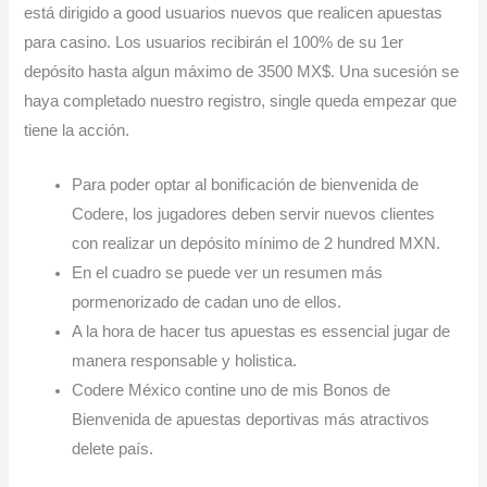
está dirigido a good usuarios nuevos que realicen apuestas
para casino. Los usuarios recibirán el 100% de su 1er
depósito hasta algun máximo de 3500 MX$. Una sucesión se
haya completado nuestro registro, single queda empezar que
tiene la acción.
Para poder optar al bonificación de bienvenida de
Codere, los jugadores deben servir nuevos clientes
con realizar un depósito mínimo de 2 hundred MXN.
En el cuadro se puede ver un resumen más
pormenorizado de cadan uno de ellos.
A la hora de hacer tus apuestas es essencial jugar de
manera responsable y holistica.
Codere México contine uno de mis Bonos de
Bienvenida de apuestas deportivas más atractivos
delete país.