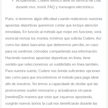
Actualmente, Codere México tiene un servicio de chat
durante vivo, móvil, FAQ y mensajero electrónico.
Pues, si tenemos algún dificultad cuando realizamos nuestras
apuestas deportivas queremos contar que incluye atención
inmediata. En función al método que mejor em funcione, será
esencial revisar los montos mínimos que solicita Codere. Así
como los datos bancarios que deberemos percibir, en caso
para no sentirnos cómodos compartiendo esa información.
Haciendo nuestras apuestas deportivas en línea, tiene
sentido que seleccionemos un soddisfatto en línea también.
Para nuestra suerte, Codere nos brinda suficientes opciones
tais como para que encontremos el método para pago ideal
afin de nosotros. No temos a capacidade de olvidar que las
promociones suelen renovarse y actualizarse sin parar.
[newline]De manera que visto que vayamos apostando,
surgirán nuevos bonos la cual nos beneficiarán durante las