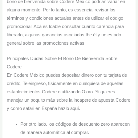
bono de bienvenida sobre Codere México podrian variar en
alguna momento. Por lo tanto, es essencial revisar los
términos y condiciones actuales antes de utilizar el código
promocional. Acá es loable consultar cuánto carência para
liberarlo, algunas ganancias asociadas the él y un estado
general sobre las promociones activas.
Principales Dudas Sobre El Bono De Bienvenida Sobre
Codere
En Codere México puedes depositar dinero con tu tarjeta de
crédito, Teleingreso, físicamente en cualquiera de aquellas
establecimientos Codere o utilizando Oxxo. Si quieres
manejar un poquito más sobre la incapere de apuesta Codere
y como safari en España hazlo aquí.
Por otro lado, los códigos de descuento zero aparecen
de manera automática al comprar.