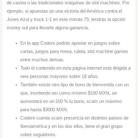
de casino o las tradicionales máquinas de slot machines. Por
ejemplo, si apuestas an una victoria del América contra el
Jones Azul y truck 1-1 en este minuto 79, tendrás la opción
money out para llevarte alguna ganancia.
En la app Codere podrás apostar en juegos sobre
cartas, juegos para mesa, ruleta, slot machine games
entre muchos demas.
Todo el contenido en esta página internet está dirigida a
new personas mayores sobre 18 años.
También existe otro tipo de bono de bienvenida con un
que, invirtiendo asi como mínimo $100 MXN, se
aumentará en un 200 % tu bono, scam un máximo
para hasta $3000 MXN.
Codere cuenta scam presencia en distintos países de
Iberoamérica y en los dos ellos, tiene el gran grupo
sobre seguidores.