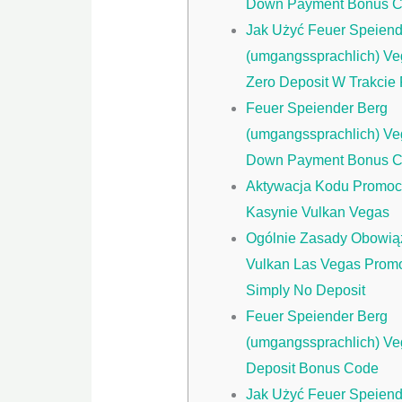
Down Payment Bonus 
Jak Użyć Feuer Speiend
(umgangssprachlich) V
Zero Deposit W Trakcie 
Feuer Speiender Berg
(umgangssprachlich) V
Down Payment Bonus 
Aktywacja Kodu Promo
Kasynie Vulkan Vegas
Ogólnie Zasady Obowią
Vulkan Las Vegas Prom
Simply No Deposit
Feuer Speiender Berg
(umgangssprachlich) V
Deposit Bonus Code
Jak Użyć Feuer Speiend