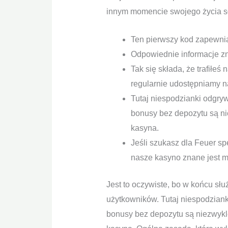
innym momencie swojego życia sł
Ten pierwszy kod zapewnia
Odpowiednie informacje zna
Tak się składa, że trafiłe
regularnie udostępniamy n
Tutaj niespodzianki odgry
bonusy bez depozytu są n
kasyna.
Jeśli szukasz dla Feuer sp
nasze kasyno znane jest mi
Jest to oczywiste, bo w końcu s
użytkowników. Tutaj niespodziank
bonusy bez depozytu są niezwykl