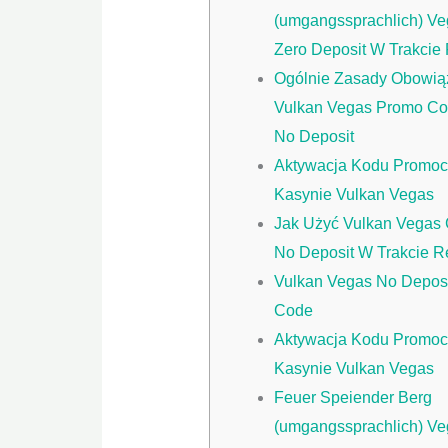
(umgangssprachlich) V
Zero Deposit W Trakcie 
Ogólnie Zasady Obowią
Vulkan Vegas Promo Co
No Deposit
Aktywacja Kodu Promo
Kasynie Vulkan Vegas
Jak Użyć Vulkan Vegas
No Deposit W Trakcie Re
Vulkan Vegas No Depos
Code
Aktywacja Kodu Promo
Kasynie Vulkan Vegas
Feuer Speiender Berg
(umgangssprachlich) V