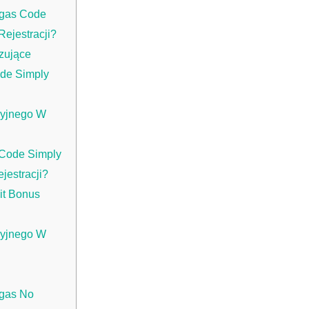
egas Code
Rejestracji?
zujące
de Simply
cyjnego W
 Code Simply
jestracji?
it Bonus
cyjnego W
egas No