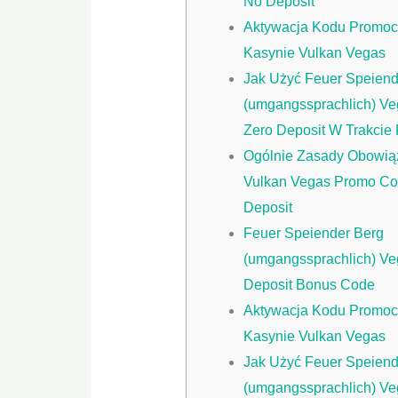
No Deposit
Aktywacja Kodu Promo
Kasynie Vulkan Vegas
Jak Użyć Feuer Speiend
(umgangssprachlich) V
Zero Deposit W Trakcie 
Ogólnie Zasady Obowią
Vulkan Vegas Promo C
Deposit
Feuer Speiender Berg
(umgangssprachlich) V
Deposit Bonus Code
Aktywacja Kodu Promo
Kasynie Vulkan Vegas
Jak Użyć Feuer Speiend
(umgangssprachlich) V