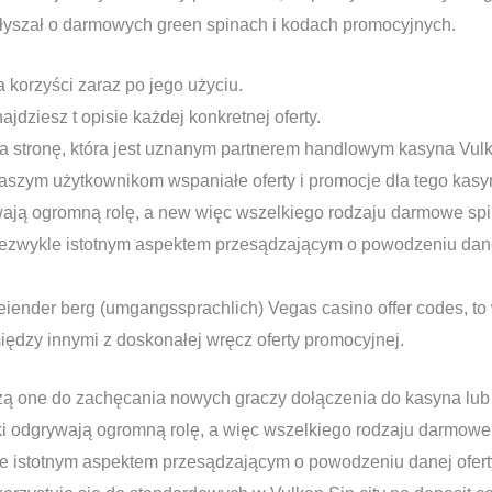
yszał o darmowych green spinach i kodach promocyjnych.
 korzyści zaraz po jego użyciu.
jdziesz t opisie każdej konkretnej oferty.
ś na stronę, która jest uznanym partnerem handlowym kasyna Vu
aszym użytkownikom wspaniałe oferty i promocje dla tego kasy
wają ogromną rolę, a new więc wszelkiego rodzaju darmowe spin
iezwykle istotnym aspektem przesądzającym o powodzeniu dane
eiender berg (umgangssprachlich) Vegas casino offer codes, to
ędzy innymi z doskonałej wręcz oferty promocyjnej.
łużą one do zachęcania nowych graczy dołączenia do kasyna lu
i odgrywają ogromną rolę, a więc wszelkiego rodzaju darmowe s
e istotnym aspektem przesądzającym o powodzeniu danej oferty