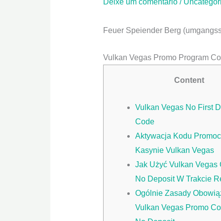
Deixe um comentário
/
Uncategor
Feuer Speiender Berg (umgangss
Vulkan Vegas Promo Program Co
Content
Vulkan Vegas No First 
Code
Aktywacja Kodu Promo
Kasynie Vulkan Vegas
Jak Użyć Vulkan Vegas
No Deposit W Trakcie Re
Ogólnie Zasady Obowią
Vulkan Vegas Promo Co