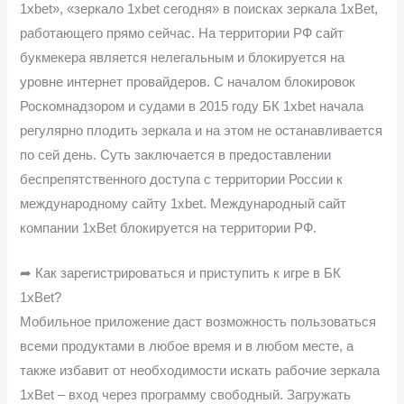
1xbet», «зеркало 1xbet сегодня» в поисках зеркала 1xBet,
работающего прямо сейчас. На территории РФ сайт
букмекера является нелегальным и блокируется на
уровне интернет провайдеров. С началом блокировок
Роскомнадзором и судами в 2015 году БК 1xbet начала
регулярно плодить зеркала и на этом не останавливается
по сей день. Суть заключается в предоставлении
беспрепятственного доступа с территории России к
международному сайту 1xbet. Международный сайт
компании 1xBet блокируется на территории РФ.
➦ Как зарегистрироваться и приступить к игре в БК
1xBet?
Мобильное приложение даст возможность пользоваться
всеми продуктами в любое время и в любом месте, а
также избавит от необходимости искать рабочие зеркала
1xBet – вход через программу свободный. Загружать