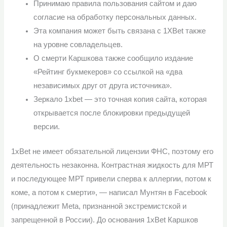
Принимаю правила пользования сайтом и даю
согласие на обработку персональных данных.
Эта компания может быть связана с 1XBet также
на уровне совладельцев.
О смерти Каршкова также сообщило издание
«Рейтинг букмекеров» со ссылкой на «два
независимых друг от друга источника».
Зеркало 1xbet — это точная копия сайта, которая
открывается после блокировки предыдущей
версии.
1xBet не имеет обязательной лицензии ФНС, поэтому его
деятельность незаконна. Контрастная жидкость для МРТ
и последующее МРТ привели сперва к аллергии, потом к
коме, а потом к смерти», — написал Мунтян в Facebook
(принадлежит Meta, признанной экстремистской и
запрещенной в России). До основания 1xBet Каршков