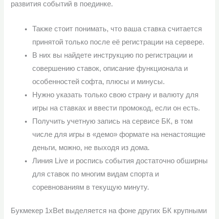
развития событий в поединке.
Также стоит понимать, что ваша ставка считается
принятой только после её регистрации на сервере.
В них вы найдете инструкцию по регистрации и
совершению ставок, описание функционала и
особенностей софта, плюсы и минусы.
Нужно указать только свою страну и валюту для
игры на ставках и ввести промокод, если он есть.
Получить учетную запись на сервисе БК, в том
числе для игры в «демо» формате на ненастоящие
деньги, можно, не выходя из дома.
Линия Live и роспись события достаточно обширны
для ставок по многим видам спорта и
соревнованиям в текущую минуту.
Букмекер 1xBet выделяется на фоне других БК крупными