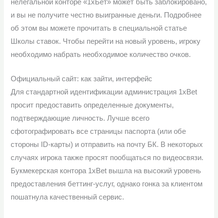
нелегальной конторе «1хБет» может быть заблокировано,
и вы не получите честно выигранные деньги. Подробнее
об этом вы можете прочитать в специальной статье
Школы ставок. Чтобы перейти на новый уровень, игроку
необходимо набрать необходимое количество очков.
Официальный сайт: как зайти, интерфейс
Для стандартной идентификации администрация 1xBet
просит предоставить определенные документы,
подтверждающие личность. Лучше всего
сфотографировать все страницы паспорта (или обе
стороны ID-карты) и отправить на почту БК. В некоторых
случаях игрока также просят пообщаться по видеосвязи.
Букмекерская контора 1xBet вышла на высокий уровень
предоставления беттинг-услуг, однако гонка за клиентом
пошатнула качественный сервис.