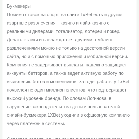
Букмекеры
Помимо ставок на спорт, на сайте 1xBet есть и другие
азартные развлечения – казино и лайв-казино с
реальными дилерами, тотализатор, лотереи и покер.
Делать ставки и наслаждаться другими гемблинг-
развлечениями можно не только на десктопной версии
сайта, но и с помощью приложения и мобильной версии.
Компания не задерживает выплаты, надежно защищает
аккаунты бетторов, а также ведет активную работу по
выявлению ботов и мошенников. За годы работы у 1xBet
появился не один миллион клиентов, что подтверждает
высокий уровень бренда. По словам Логинова, в
нарушение законодательства деньги пользователей
онлайн-букмекера 1XBet уходили в офшорную компанию
через платежные системы.