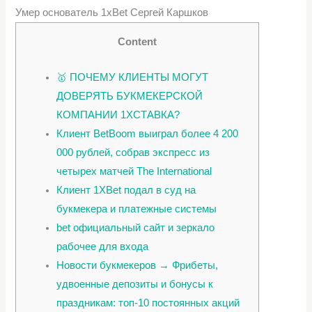
Умер основатель 1xBet Сергей Каршков
Content
🥇 ПОЧЕМУ КЛИЕНТЫ МОГУТ
ДОВЕРЯТЬ БУКМЕКЕРСКОЙ
КОМПАНИИ 1XСТАВКА?
Клиент BetBoom выиграл более 4 200
000 рублей, собрав экспресс из
четырех матчей The International
Клиент 1XBet подал в суд на
букмекера и платежные системы
bet официальный сайт и зеркало
рабочее для входа
Новости букмекеров → Фрибеты,
удвоенные депозиты и бонусы к
праздникам: топ-10 постоянных акций