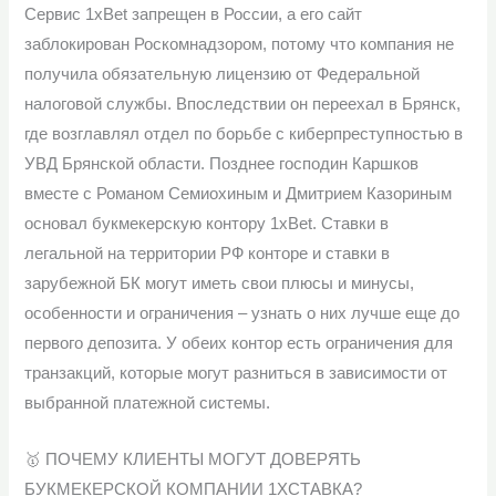
Сервис 1xBet запрещен в России, а его сайт
заблокирован Роскомнадзором, потому что компания не
получила обязательную лицензию от Федеральной
налоговой службы. Впоследствии он переехал в Брянск,
где возглавлял отдел по борьбе с киберпреступностью в
УВД Брянской области. Позднее господин Каршков
вместе с Романом Семиохиным и Дмитрием Казориным
основал букмекерскую контору 1xBet. Ставки в
легальной на территории РФ конторе и ставки в
зарубежной БК могут иметь свои плюсы и минусы,
особенности и ограничения – узнать о них лучше еще до
первого депозита. У обеих контор есть ограничения для
транзакций, которые могут разниться в зависимости от
выбранной платежной системы.
🥇 ПОЧЕМУ КЛИЕНТЫ МОГУТ ДОВЕРЯТЬ
БУКМЕКЕРСКОЙ КОМПАНИИ 1XСТАВКА?