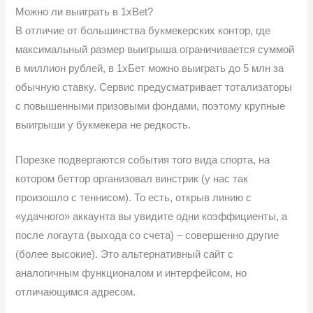
Можно ли выиграть в 1xBet?
В отличие от большинства букмекерских контор, где
максимальный размер выигрыша ограничивается суммой
в миллион рублей, в 1хБет можно выиграть до 5 млн за
обычную ставку. Сервис предусматривает тотализаторы
с повышенными призовыми фондами, поэтому крупные
выигрыши у букмекера не редкость.
Порезке подвергаются события того вида спорта, на
котором беттор организовал винстрик (у нас так
произошло с теннисом). То есть, открыв линию с
«удачного» аккаунта вы увидите одни коэффициенты, а
после логаута (выхода со счета) – совершенно другие
(более высокие). Это альтернативный сайт с
аналогичным функционалом и интерфейсом, но
отличающимся адресом.