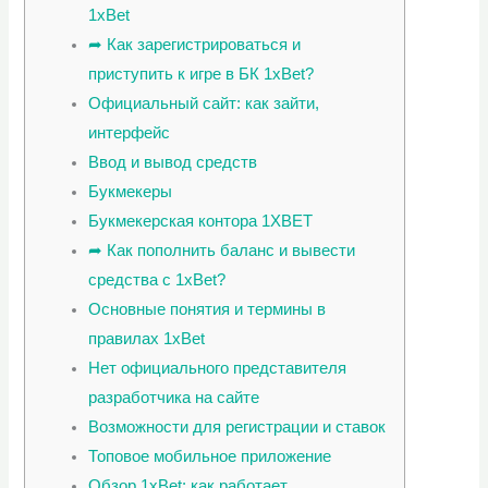
1xBet
➦ Как зарегистрироваться и
приступить к игре в БК 1xBet?
Официальный сайт: как зайти,
интерфейс
Ввод и вывод средств
Букмекеры
Букмекерская контора 1XBET
➦ Как пополнить баланс и вывести
средства с 1xBet?
Основные понятия и термины в
правилах 1xBet
Нет официального представителя
разработчика на сайте
Возможности для регистрации и ставок
Топовое мобильное приложение
Обзор 1xBet: как работает