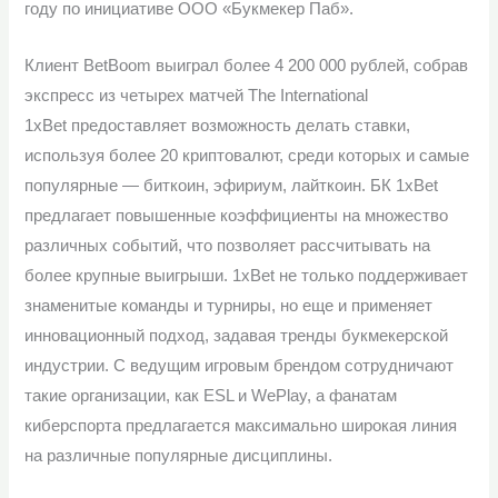
году по инициативе ООО «Букмекер Паб».
Клиент BetBoom выиграл более 4 200 000 рублей, собрав
экспресс из четырех матчей The International
1xBet предоставляет возможность делать ставки,
используя более 20 криптовалют, среди которых и самые
популярные — биткоин, эфириум, лайткоин. БК 1хBet
предлагает повышенные коэффициенты на множество
различных событий, что позволяет рассчитывать на
более крупные выигрыши. 1xBet не только поддерживает
знаменитые команды и турниры, но еще и применяет
инновационный подход, задавая тренды букмекерской
индустрии. С ведущим игровым брендом сотрудничают
такие организации, как ESL и WePlay, а фанатам
киберспорта предлагается максимально широкая линия
на различные популярные дисциплины.