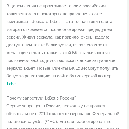
В целом линия не проигрывает своим российским
конкурентам, а в некоторых направлениях даже
выигрывает. Зеркало 1xbet — это точная копия сайта,
которая открывается после блокировки предыдущей
версии. Живут зеркала, как правило, очень недолго,
доступ к ним также блокируется, из-за чего игроки,
желающие делать ставки в этой БК, сталкиваются с
постоянной необходимостью искать новое актуальное
зеркало 1хБет. Новые клиенты БК 1xBet могут получить
бонус за регистрацию на сайте букмекерской конторы
1xbet
.
Почему запретили 1xBet в России?
Сервис запрещен в России, поскольку не прошел
обязательное с 2014 года лицензирование Федеральной
налоговой службы (ФНС). Его сайт заблокирован, но