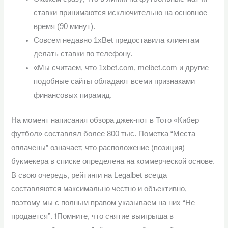
ставки принимаются исключительно на основное
время (90 минут).
Совсем недавно 1xBet предоставила клиентам
делать ставки по телефону.
«Мы считаем, что 1xbet.com, melbet.соm и другие
подобные сайты обладают всеми признаками
финансовых пирамид.
На момент написания обзора джек-пот в Тото «Кибер
футбол» составлял более 800 тыс. Пометка “Места
оплачены” означает, что расположение (позиция)
букмекера в списке определена на коммерческой основе.
В свою очередь, рейтинги на Legalbet всегда
составляются максимально честно и объективно,
поэтому мы с полным правом указываем на них “Не
продается”. ❗️Помните, что снятие выигрыша в