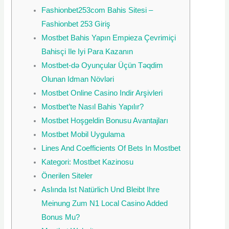
Fashionbet253com Bahis Sitesi –
Fashionbet 253 Giriş
Mostbet Bahis Yapın Empieza Çevrimiçi
Bahisçi Ile Iyi Para Kazanın
Mostbet-də Oyunçular Üçün Təqdim
Olunan Idman Növləri
Mostbet Online Casino Indir Arşivleri
Mostbet’te Nasıl Bahis Yapılır?
Mostbet Hoşgeldin Bonusu Avantajları
Mostbet Mobil Uygulama
Lines And Coefficients Of Bets In Mostbet
Kategori: Mostbet Kazinosu
Önerilen Siteler
Aslında Ist Natürlich Und Bleibt Ihre
Meinung Zum N1 Local Casino Added
Bonus Mu?