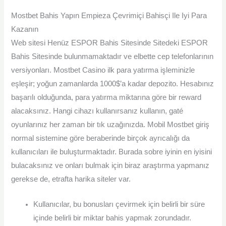
Mostbet Bahis Yapın Empieza Çevrimiçi Bahisçi Ile Iyi Para
Kazanın
Web sitesi Henüz ESPOR Bahis Sitesinde Sitedeki ESPOR
Bahis Sitesinde bulunmamaktadır ve elbette cep telefonlarının
versiyonları. Mostbet Casino ilk para yatırma işleminizle
eşleşir; yoğun zamanlarda 1000$’a kadar depozito. Hesabınız
başarılı olduğunda, para yatırma miktarına göre bir reward
alacaksınız. Hangi cihazı kullanırsanız kullanın, gaté
oyunlarınız her zaman bir tık uzağınızda. Mobil Mostbet giriş
normal sistemine göre beraberinde birçok ayrıcalığı da
kullanıcıları ile buluşturmaktadır. Burada sobre iyinin en iyisini
bulacaksınız ve onları bulmak için biraz araştırma yapmanız
gerekse de, etrafta harika siteler var.
Kullanıcılar, bu bonusları çevirmek için belirli bir süre
içinde belirli bir miktar bahis yapmak zorundadır.