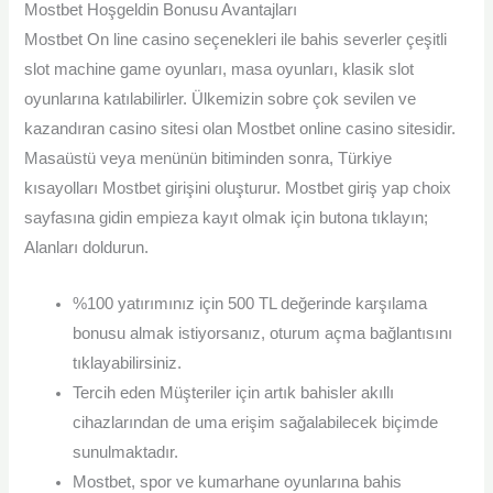
Mostbet Hoşgeldin Bonusu Avantajları
Mostbet On line casino seçenekleri ile bahis severler çeşitli
slot machine game oyunları, masa oyunları, klasik slot
oyunlarına katılabilirler. Ülkemizin sobre çok sevilen ve
kazandıran casino sitesi olan Mostbet online casino sitesidir.
Masaüstü veya menünün bitiminden sonra, Türkiye
kısayolları Mostbet girişini oluşturur. Mostbet giriş yap choix
sayfasına gidin empieza kayıt olmak için butona tıklayın;
Alanları doldurun.
%100 yatırımınız için 500 TL değerinde karşılama
bonusu almak istiyorsanız, oturum açma bağlantısını
tıklayabilirsiniz.
Tercih eden Müşteriler için artık bahisler akıllı
cihazlarından de uma erişim sağalabilecek biçimde
sunulmaktadır.
Mostbet, spor ve kumarhane oyunlarına bahis