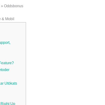
s » Oddsbonus
 & Mobil
upport,
Feature?
etoder
ar Utökats
 Right Up