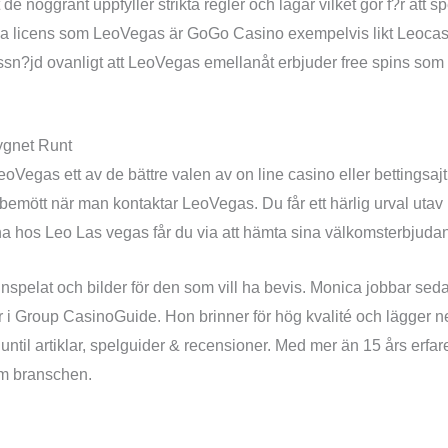
 de noggrant uppfyller strikta regler och lagar vilket gör f?r att 
licens som LeoVegas är GoGo Casino exempelvis likt Leocasin
sn?jd ovanligt att LeoVegas emellanåt erbjuder free spins som 
ygnet Runt
eoVegas ett av de bättre valen av on line casino eller bettingsa
bemött när man kontaktar LeoVegas. Du får ett härlig urval uta
na hos Leo Las vegas får du via att hämta sina välkomsterbjudan
pelat och bilder för den som vill ha bevis. Monica jobbar sed
r i Group CasinoGuide. Hon brinner för hög kvalité och lägger ne
ial until artiklar, spelguider & recensioner. Med mer än 15 års erf
om branschen.