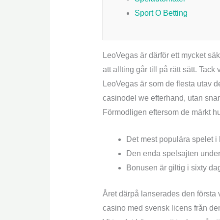
Sport O Betting
LeoVegas är därför ett mycket säke
att allting går till på rätt sätt. T
LeoVegas är som de flesta utav dem
casinodel we efterhand, utan snar
Förmodligen eftersom de märkt hur p
Det mest populära spelet i
Den enda spelsajten under
Bonusen är giltig i sixty dag
Året därpå lanserades den första
casino med svensk licens från de